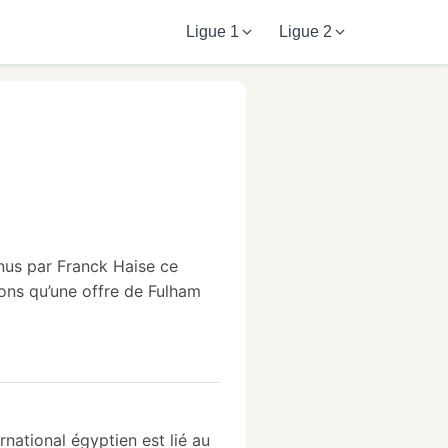
Ligue 1
Ligue 2
enus par Franck Haise ce
ions qu’une offre de Fulham
national égyptien est lié au