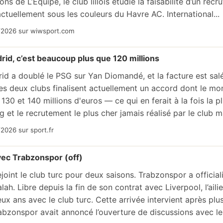
ons de L’Équipe, le club lillois étudie la faisabilité d’un rec
actuellement sous les couleurs du Havre AC. International...
/2026 sur wiwsport.com
id, c’est beaucoup plus que 120 millions
id a doublé le PSG sur Yan Diomandé, et la facture est sal
es deux clubs finalisent actuellement un accord dont le mont
130 et 140 millions d'euros — ce qui en ferait à la fois la p
g et le recrutement le plus cher jamais réalisé par le club ma
2026 sur sport.fr
ec Trabzonspor (off)
joint le club turc pour deux saisons. Trabzonspor a officiali
h. Libre depuis la fin de son contrat avec Liverpool, l’aili
eux ans avec le club turc. Cette arrivée intervient après plu
abzonspor avait annoncé l’ouverture de discussions avec le j