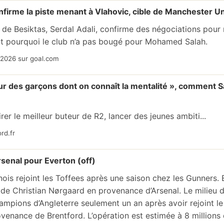
nfirme la piste menant à Vlahovic, cible de Manchester U
 de Besiktas, Serdal Adali, confirme des négociations pour
nt pourquoi le club n’a pas bougé pour Mohamed Salah.
/2026 sur goal.com
 sur des garçons dont on connaît la mentalité », comment 
irer le meilleur buteur de R2, lancer des jeunes ambiti...
rd.fr
rsenal pour Everton (off)
nois rejoint les Toffees après une saison chez les Gunners. 
ée de Christian Nørgaard en provenance d’Arsenal. Le milieu 
hampions d’Angleterre seulement un an après avoir rejoint l
ovenance de Brentford. L’opération est estimée à 8 millions 