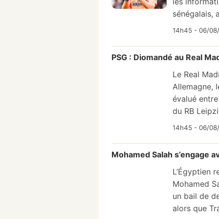
les informati
sénégalais, 
14h45 - 06/08
PSG : Diomandé au Real Madr
Le Real Madr
Allemagne, l
évalué entre 
du RB Leipzi
14h45 - 06/08/
Mohamed Salah s’engage av
L’Égyptien re
Mohamed Sala
un bail de d
alors que Tr