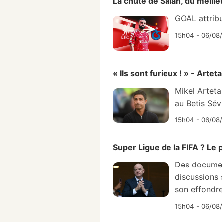
La chute de Salah, du meill
GOAL attribu
15h04 - 06/08
« Ils sont furieux ! » - Artet
Mikel Arteta
au Betis Sévi
15h04 - 06/08
Super Ligue de la FIFA ? Le 
Des document
discussions 
son effondr
15h04 - 06/08