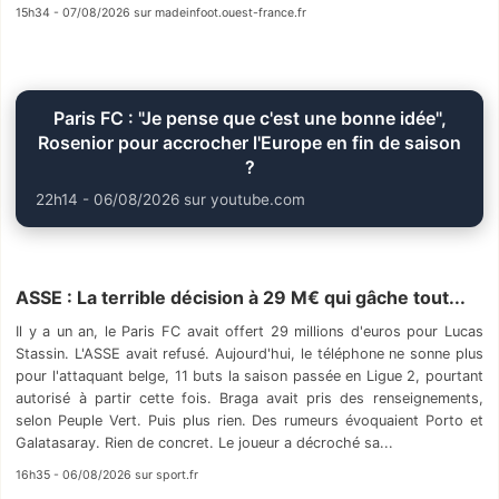
15h34 - 07/08/2026 sur madeinfoot.ouest-france.fr
Paris FC : "Je pense que c'est une bonne idée",
Rosenior pour accrocher l'Europe en fin de saison
?
22h14 - 06/08/2026 sur youtube.com
ASSE : La terrible décision à 29 M€ qui gâche tout...
Il y a un an, le Paris FC avait offert 29 millions d'euros pour Lucas
Stassin. L'ASSE avait refusé. Aujourd'hui, le téléphone ne sonne plus
pour l'attaquant belge, 11 buts la saison passée en Ligue 2, pourtant
autorisé à partir cette fois. Braga avait pris des renseignements,
selon Peuple Vert. Puis plus rien. Des rumeurs évoquaient Porto et
Galatasaray. Rien de concret. Le joueur a décroché sa...
16h35 - 06/08/2026 sur sport.fr