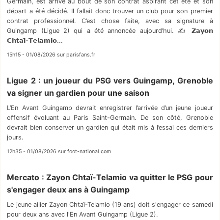
Germain, est arrivé au bout de son contrat aspirant cet été et son
départ a été décidé. Il fallait donc trouver un club pour son premier
contrat professionnel. C’est chose faite, avec sa signature à
Guingamp (Ligue 2) qui a été annoncée aujourd’hui. ✍️ 𝗭𝗮𝘆𝗼𝗻
𝗖𝗵𝘁𝗮𝗶̈-𝗧𝗲𝗹𝗮𝗺𝗶𝗼...
15h15 - 01/08/2026 sur parisfans.fr
Ligue 2 : un joueur du PSG vers Guingamp, Grenoble
va signer un gardien pour une saison
L’En Avant Guingamp devrait enregistrer l’arrivée d’un jeune joueur
offensif évoluant au Paris Saint-Germain. De son côté, Grenoble
devrait bien conserver un gardien qui était mis à l’essai ces derniers
jours.
12h35 - 01/08/2026 sur foot-national.com
Mercato : Zayon Chtaï-Telamio va quitter le PSG pour
s'engager deux ans à Guingamp
Le jeune ailier Zayon Chtaï-Telamio (19 ans) doit s'engager ce samedi
pour deux ans avec l'En Avant Guingamp (Ligue 2).