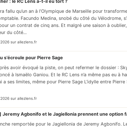
r : le RC Lens a-t-il eu tort ?
ura fallu qu’un an à l’Olympique de Marseille pour transforme
mptable. Facundo Medina, snobé du côté du Vélodrome, s’ap
our un contrat de cinq ans. Et malgré une saison à oublier, 
ur du côté...
2026 sur allezlens.fr
u s’écroule pour Pierre Sage
après avoir évoqué la piste, on peut refermer le dossier : Sk
oncé à Ismaëlo Ganiou. Et le RC Lens n’a même pas eu à ha
i a ses limites, même pour Pierre Sage L’idylle entre Pierr
2026 sur allezlens.fr
s] Jeremy Agbonifo et le Jagiellonia prennent une option
nche remportée pour le Jagiellonia de Jeremy Agbonifo. Le