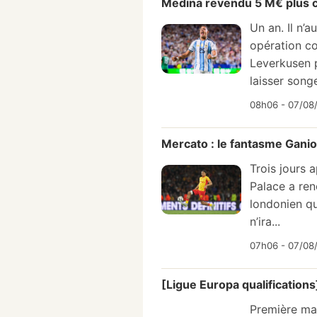
Medina revendu 5 M€ plus che
Un an. Il n’a
opération co
Leverkusen p
laisser songe
08h06 - 07/08/
Mercato : le fantasme Ganio
Trois jours 
Palace a ren
londonien qu
n’ira...
07h06 - 07/08/
[Ligue Europa qualification
Première ma