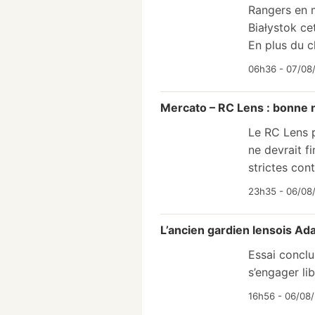
Rangers en m
Białystok ce
En plus du c
06h36 - 07/08
Mercato – RC Lens : bonne n
Le RC Lens p
ne devrait f
strictes cont
23h35 - 06/08
L’ancien gardien lensois Ad
Essai concl
s’engager li
16h56 - 06/08/