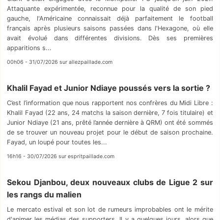
Attaquante expérimentée, reconnue pour la qualité de son pied
gauche, l'Américaine connaissait déjà parfaitement le football
français après plusieurs saisons passées dans l'Hexagone, où elle
avait évolué dans différentes divisions. Dès ses premières
apparitions s...
00h06 - 31/07/2026 sur allezpaillade.com
Khalil Fayad et Junior Ndiaye poussés vers la sortie ?
C’est l’information que nous rapportent nos confrères du Midi Libre :
Khalil Fayad (22 ans, 24 matchs la saison dernière, 7 fois titulaire) et
Junior Ndiaye (21 ans, prêté l’année dernière à QRM) ont été sommés
de se trouver un nouveau projet pour le début de saison prochaine.
Fayad, un loupé pour toutes les...
16h16 - 30/07/2026 sur espritpaillade.com
Sekou Djanbou, deux nouveaux clubs de Ligue 2 sur
les rangs du malien
Le mercato estival et son lot de rumeurs improbables ont le mérite
d'animer les médias des supporters. Il y a quelques jours, alors que