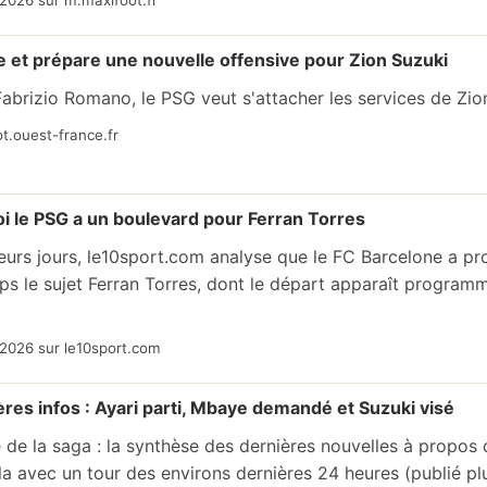
2026 sur m.maxifoot.fr
e et prépare une nouvelle offensive pour Zion Suzuki
Fabrizio Romano, le PSG veut s'attacher les services de Zio
t.ouest-france.fr
i le PSG a un boulevard pour Ferran Torres
eurs jours, le10sport.com analyse que le FC Barcelone a p
s le sujet Ferran Torres, dont le départ apparaît programmé 
2026 sur le10sport.com
res infos : Ayari parti, Mbaye demandé et Suzuki visé
te de la saga : la synthèse des dernières nouvelles à propos
a avec un tour des environs dernières 24 heures (publié pl