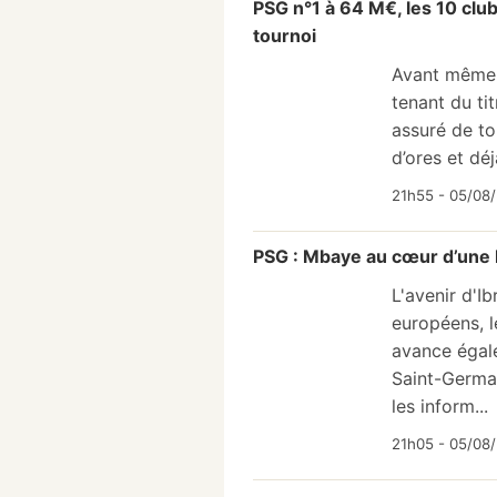
PSG n°1 à 64 M€, les 10 cl
tournoi
Avant même 
tenant du ti
assuré de to
d’ores et déj
21h55 - 05/08/
PSG : Mbaye au cœur d’une b
L'avenir d'I
européens, l
avance égale
Saint-Germai
les inform...
21h05 - 05/08/