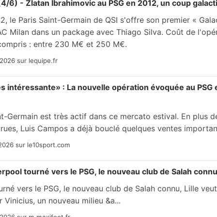
é (4/6) - Zlatan Ibrahimovic au PSG en 2012, un coup galac
012, le Paris Saint-Germain de QSI s'offre son premier « Gala
AC Milan dans un package avec Thiago Silva. Coût de l'opéra
compris : entre 230 M€ et 250 M€.
2026 sur lequipe.fr
ès intéressante» : La nouvelle opération évoquée au PSG e
nt-Germain est très actif dans ce mercato estival. En plus d
crues, Luis Campos a déjà bouclé quelques ventes importante
2026 sur le10sport.com
erpool tourné vers le PSG, le nouveau club de Salah connu, 
urné vers le PSG, le nouveau club de Salah connu, Lille veut
r Vinicius, un nouveau milieu &a...