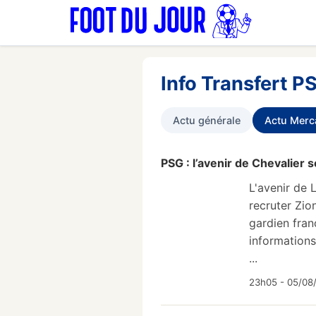
Info Transfert P
Actu générale
Actu Merc
PSG : l’avenir de Chevalier 
L'avenir de 
recruter Zio
gardien fran
informations
...
23h05 - 05/08/